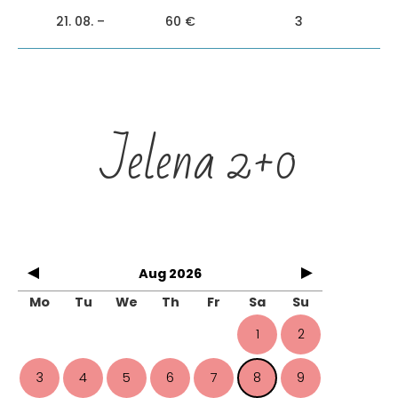
21. 08. –
60 €
3
Jelena 2+0
Aug 2026
Mo
Tu
We
Th
Fr
Sa
Su
1
2
3
4
5
6
7
8
9